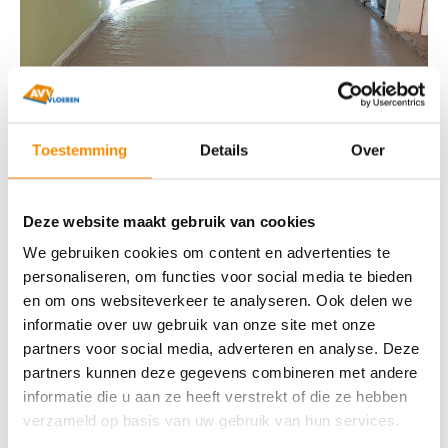
Toestemming
Details
Over
Praktijkvoorbeelden van
schuimbeton
Deze website maakt gebruik van cookies
toepassingen
We gebruiken cookies om content en advertenties te
personaliseren, om functies voor social media te bieden
Schuimbeton wordt vaak gebruikt in renovatieprojecten
en om ons websiteverkeer te analyseren. Ook delen we
vanwege zijn lichte gewicht, wat de belasting op
informatie over uw gebruik van onze site met onze
bestaande structuren vermindert. In de woningbouw
partners voor social media, adverteren en analyse. Deze
wordt het vaak toegepast als isolerende ondervloer. Ook
partners kunnen deze gegevens combineren met andere
in de wegenbouw wordt schuimbeton gebruikt als
informatie die u aan ze heeft verstrekt of die ze hebben
funderingsmateriaal, waar het helpt om de belasting op
verzameld op basis van uw gebruik van hun services.
de ondergrond te minimaliseren.