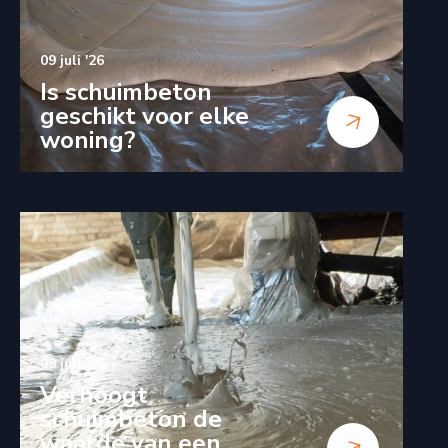
09 juli '26
Is schuimbeton
geschikt voor elke
woning?
09 juli '26
Verhoogt
schuimbeton de
waarde van een