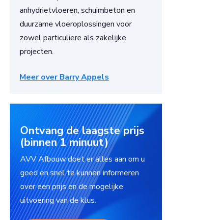
anhydrietvloeren, schuimbeton en
duurzame vloeroplossingen voor
zowel particuliere als zakelijke
projecten.
Meer over Barry Appels
Ontvang de laagste prijs
(binnen 1 minuut)
AVV Afbouw doet er alles aan om u
goed en snel te kunnen informeren
over een prijs en de mogelijke
uitvoering van de klus.