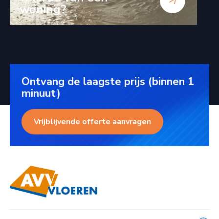
woning?
Ontvang de laagste prijs (binnen 1
minuut)
Vrijblijvende offerte aanvragen