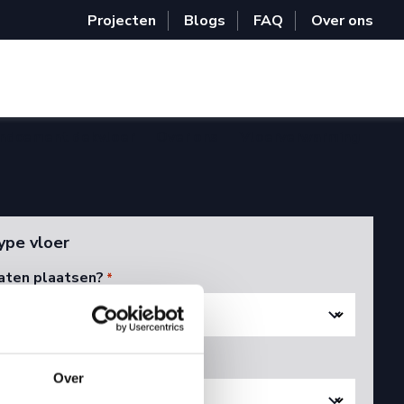
Projecten
Blogs
FAQ
Over ons
ndcement dekvloer
Over ons
Vloerverwarming
ype vloer
laten plaatsen?
*
aten leggen?
*
Over