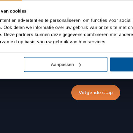
 van cookies
Wat zijn de afmetingen 
ent en advertenties te personaliseren, om functies voor social
. Ook delen we informatie over uw gebruik van onze site met on
e. Deze partners kunnen deze gegevens combineren met andere i
Wat
erzameld op basis van uw gebruik van hun services.
zijn
de
afmetingen
van
het
Aanpassen
oppervlak
(cm
dikte)?
*