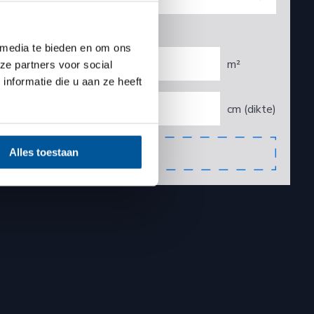
van het oppervlak?
*
 media te bieden en om ons
ze partners voor social
nformatie die u aan ze heeft
Extra vloer toevoegen
Alles toestaan