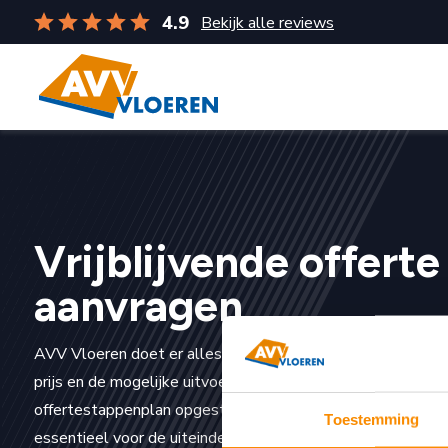
4.9
Bekijk alle reviews
Vrijblijvende offerte
aanvragen
AVV Vloeren doet er alles aan om u goed en snel te kunne
prijs en de mogelijke uitvoering van de klus. Hiervoor hebbe
offertestappenplan opgesteld. Een aantal vragen in deze o
Toestemming
essentieel voor de uiteindelijke prijs. Hoe completer u dez