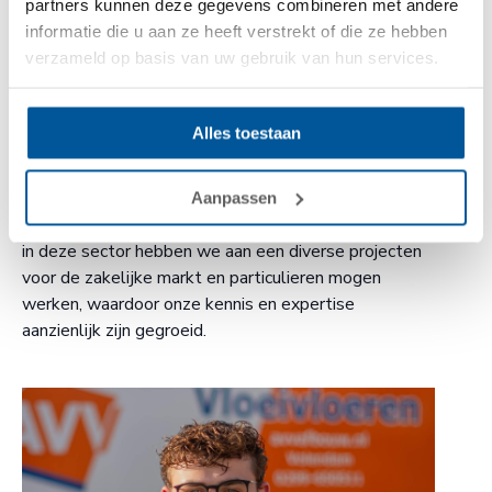
partners kunnen deze gegevens combineren met andere
informatie die u aan ze heeft verstrekt of die ze hebben
Barry Appels
verzameld op basis van uw gebruik van hun services.
Eigenaar
Barry is sinds 1998 eigenaar van AVV Vloeren B.V.,
Alles toestaan
een bedrijf dat zich heeft ontwikkeld van een
specialist in zandcement dekvloeren tot een
aanbieder van totale vloeroplossingen voor de
Aanpassen
particuliere markt. Dankzij onze uitgebreide ervaring
in deze sector hebben we aan een diverse projecten
voor de zakelijke markt en particulieren mogen
werken, waardoor onze kennis en expertise
aanzienlijk zijn gegroeid.