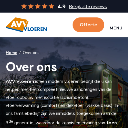
4.9
Bekijk alle reviews
Offerte
MENU
MENU
Home
/
Over ons
Over ons
AVV Vloeren
is een modern vloeren bedrijf die u kan
helpen met het compleet nieuwe aanbrengen van de
vloer opbouw met isolatie (schuimbeton),
vloerverwarming (comfort) en dekvloer (vlakke basis). In
ons familiebedrijf zijn we inmiddels toegekomen aan de
de
3
generatie, waardoor de kennis en ervaring van
toen