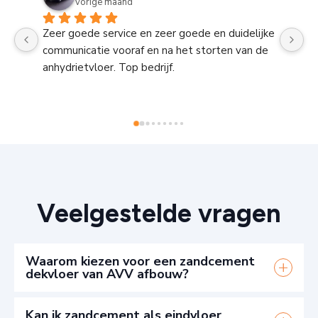
vorige maand
Zeer goede service en zeer goede en duidelijke 
V
communicatie vooraf en na het storten van de 
ti
anhydrietvloer. Top bedrijf.
pr
Veelgestelde vragen
Waarom kiezen voor een zandcement
dekvloer van AVV afbouw?
Naast de uitstekende prijs-kwaliteitverhouding zijn
Kan ik zandcement als eindvloer