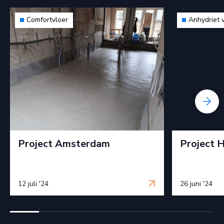
Comfortvloer
Anhydriet 
Project Amsterdam
Project 
12 juli '24
26 juni '24