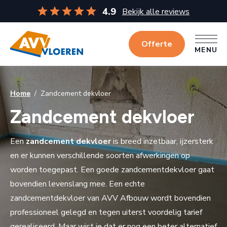
4.9
Bekijk alle reviews
Offerte
MENU
MENU
Home
/
Zandcement dekvloer
Zandcement dekvloer
Een
zandcement dekvloer
is breed inzetbaar, ijzersterk
en er kunnen verschillende soorten afwerkingen op
worden toegepast. Een goede zandcementdekvloer gaat
bovendien levenslang mee. Een echte
zandcementdekvloer van AVV Afbouw wordt bovendien
professioneel gelegd en tegen uiterst voordelig tarief
gerealiseerd. Maar wist je dat er nog een beter alternatief