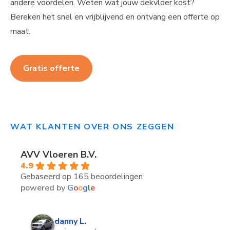
andere voordelen. Weten wat jouw dekvloer kost?
Bereken het snel en vrijblijvend en ontvang een offerte op
maat.
Gratis offerte
WAT KLANTEN OVER ONS ZEGGEN
AVV Vloeren B.V.
4.9
Gebaseerd op 165 beoordelingen
powered by
G
o
o
g
l
e
danny L.