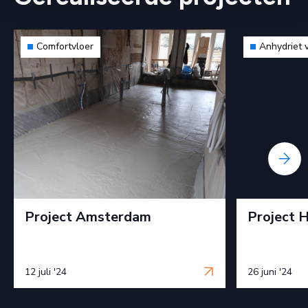
Comfortvloer
Anhydriet 
Project Amsterdam
Project 
12 juli '24
26 juni '24