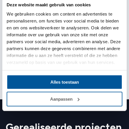
ontvangen? Vraag dan direct een offerte aan. Wij zorgen
Deze website maakt gebruik van cookies
voor een snel en passend voorstel.
We gebruiken cookies om content en advertenties te
personaliseren, om functies voor social media te bieden
en om ons websiteverkeer te analyseren. Ook delen we
informatie over uw gebruik van onze site met onze
Ontvang de laagste prijs (binnen 1
partners voor social media, adverteren en analyse. Deze
minuut)
partners kunnen deze gegevens combineren met andere
informatie die u aan ze heeft verstrekt of die ze hebben
Vrijblijvende offerte aanvragen
verzameld op basis van uw gebruik van hun services.
Alles toestaan
Aanpassen
Gerealiseerde projecten