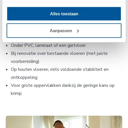
ingezet worden. Of het nu gaat om een appartement,
Alles toestaan
gezinswoning of kantoorpand, een anhydrietvloer is breed
inzetbaar.
Aanpassen
In combinatie met vloerverwarming voor extra comfort
Onder PVC, laminaat of een gietvloer
Bij renovatie over bestaande vloeren (met juiste
voorbereiding)
Op houten vloeren, mits voldoende stabiliteit en
ontkoppeling
Voor grote oppervlakken dankzij de geringe kans op
krimp