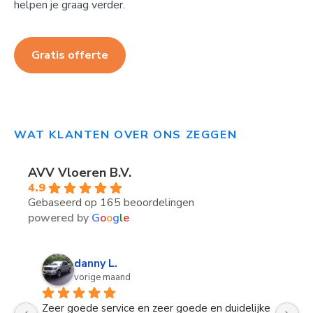
helpen je graag verder.
Gratis offerte
WAT KLANTEN OVER ONS ZEGGEN
AVV Vloeren B.V.
4.9
Gebaseerd op 165 beoordelingen
powered by
G
o
o
g
l
e
Rinus B.
vorige maand
e 
Vriendelijke mensen  ,komen op de afgesproken 
H