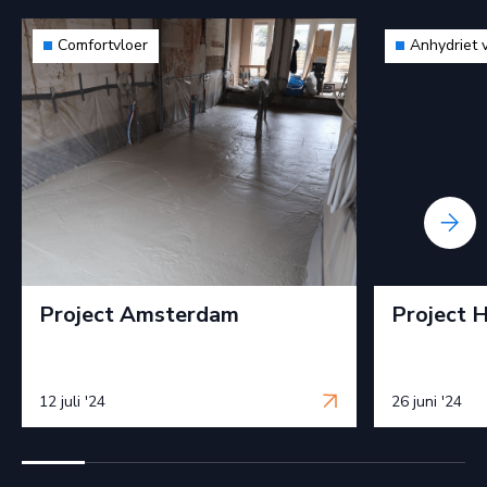
Comfortvloer
Anhydriet 
Project Amsterdam
Project 
12 juli '24
26 juni '24