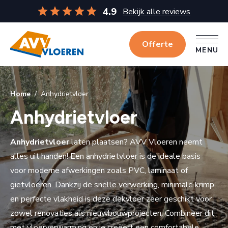
4.9
Bekijk alle reviews
Offerte
MENU
MENU
Home
/
Anhydrietvloer
Anhydrietvloer
Anhydrietvloer
laten plaatsen? AVV Vloeren neemt
alles uit handen! Een anhydrietvloer is de ideale basis
voor moderne afwerkingen zoals PVC, laminaat of
gietvloeren. Dankzij de snelle verwerking, minimale krimp
en perfecte vlakheid is deze dekvloer zeer geschikt voor
zowel renovaties als nieuwbouwprojecten. Combineer dit
met vloerverwarming en je creëert een comfortabele,