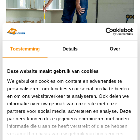
Toestemming
Details
Over
Deze website maakt gebruik van cookies
We gebruiken cookies om content en advertenties te
personaliseren, om functies voor social media te bieden
Waar kun je een
en om ons websiteverkeer te analyseren. Ook delen we
informatie over uw gebruik van onze site met onze
anhydrietvloer allemaal
partners voor social media, adverteren en analyse. Deze
toepassen?
partners kunnen deze gegevens combineren met andere
informatie die u aan ze heeft verstrekt of die ze hebben
verzameld op basis van uw gebruik van hun services.
Deze veelzijdige vloeroplossing kan in veel situaties