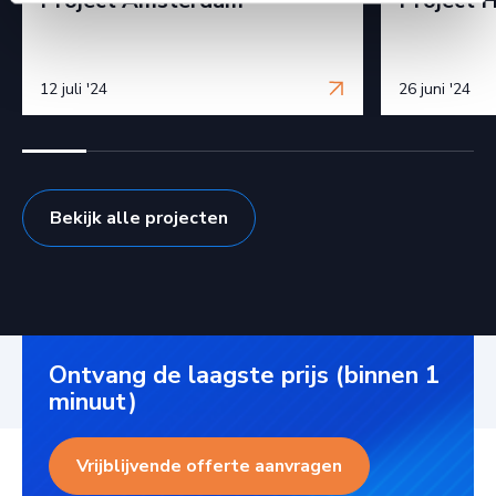
Project Amsterdam
Project 
12 juli '24
26 juni '24
Bekijk alle projecten
Ontvang de laagste prijs (binnen 1
minuut)
Vrijblijvende offerte aanvragen