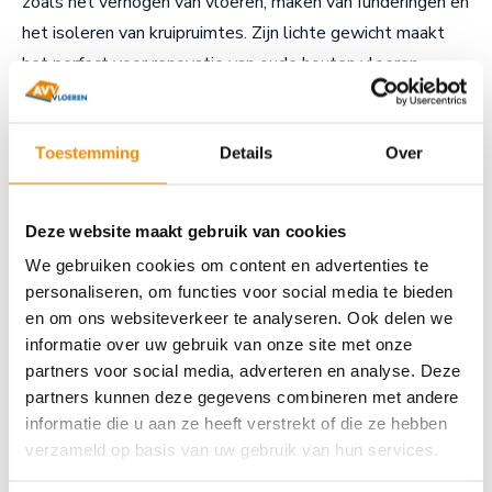
zoals het verhogen van vloeren, maken van funderingen en
het isoleren van kruipruimtes. Zijn lichte gewicht maakt
het perfect voor renovatie van oude houten vloeren,
gebouwen en voor plekken met een zwakkere
ondergrond.
Toestemming
Details
Over
Gratis offerte
Deze website maakt gebruik van cookies
Ben je benieuwd wat de kostenbesparing en de
We gebruiken cookies om content en advertenties te
voordelen van
schuimbeton
voor jou kunnen betekenen?
personaliseren, om functies voor social media te bieden
Bespaar tijd en geld terwijl je geniet van een
en om ons websiteverkeer te analyseren. Ook delen we
hoogwaardig resultaat.
Vraag gratis een offerte.
Of bel
informatie over uw gebruik van onze site met onze
ons op telefoonnummer
06-23797345.
Heb je verder
partners voor social media, adverteren en analyse. Deze
partners kunnen deze gegevens combineren met andere
nog vragen over schuimbeton? Neem dan vandaag nog
informatie die u aan ze heeft verstrekt of die ze hebben
contact met ons op.
verzameld op basis van uw gebruik van hun services.