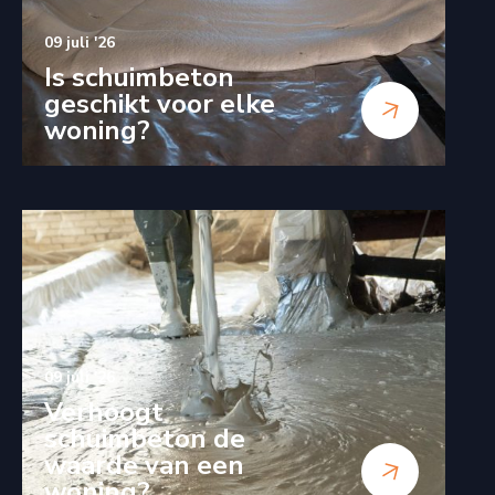
09 juli '26
Is schuimbeton
geschikt voor elke
woning?
09 juli '26
Verhoogt
schuimbeton de
waarde van een
woning?