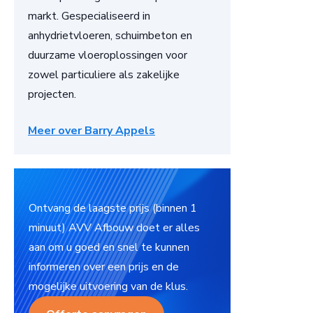
markt. Gespecialiseerd in
anhydrietvloeren, schuimbeton en
duurzame vloeroplossingen voor
zowel particuliere als zakelijke
projecten.
Meer over Barry Appels
Ontvang de laagste prijs (binnen 1
minuut) AVV Afbouw doet er alles
aan om u goed en snel te kunnen
informeren over een prijs en de
mogelijke uitvoering van de klus.