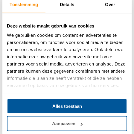
Ongedierte
Toestemming
Details
Over
Vocht trekt ongedierte aan, zoals slakken, die vooral ’s
nachts op zoek gaan naar vochtige ruimtes om te
Deze website maakt gebruik van cookies
overleven en te eten. Dit kan leiden tot ongewenste
We gebruiken cookies om content en advertenties te
gasten in je huis.
personaliseren, om functies voor social media te bieden
en om ons websiteverkeer te analyseren. Ook delen we
Muffe geur
informatie over uw gebruik van onze site met onze
partners voor social media, adverteren en analyse. Deze
partners kunnen deze gegevens combineren met andere
Een ander probleem dat door vocht in de kruipruimte kan
informatie die u aan ze heeft verstrekt of die ze hebben
ontstaan, is een muffe geur in huis. Vocht kan
verzameld op basis van uw gebruik van hun services.
schimmelgroei bevorderen, wat een muffe geur met zich
meebrengt. Zo kan vocht in de kruipruimte indirect zorgen
voor een onaangename geur in je huis.
Alles toestaan
Aanpassen