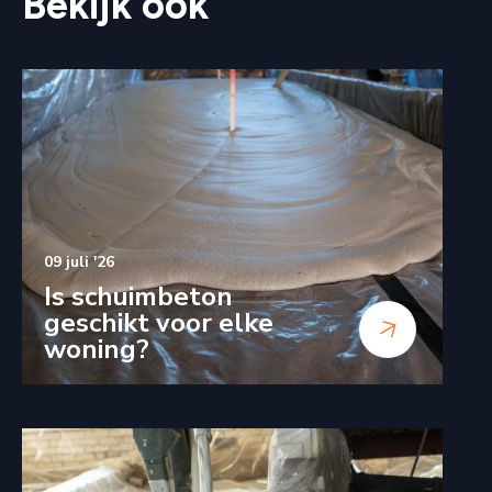
Bekijk ook
09 juli '26
Is schuimbeton
geschikt voor elke
woning?