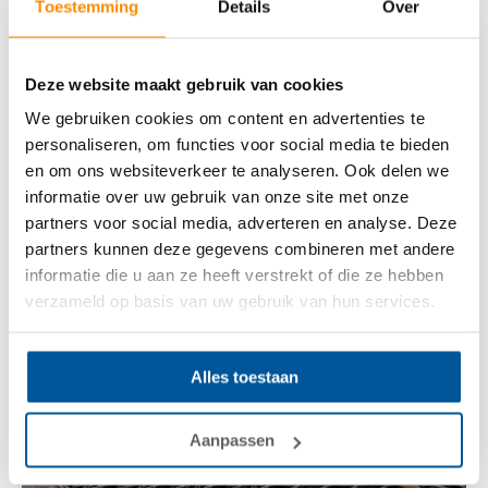
voor tegels?
Toestemming
Details
Over
Absoluut. Hoewel tegels duurzaam en
Deze website maakt gebruik van cookies
onderhoudsvriendelijk zijn, kun je ook kiezen voor PVC,
We gebruiken cookies om content en advertenties te
laminaat of een gietvloer. Die zijn vaak sneller te
personaliseren, om functies voor social media te bieden
plaatsen en vragen minder voorbereiding. Alles hangt af
en om ons websiteverkeer te analyseren. Ook delen we
van je wensen op het vlak van uitstraling, comfort en
informatie over uw gebruik van onze site met onze
budget.
partners voor social media, adverteren en analyse. Deze
partners kunnen deze gegevens combineren met andere
informatie die u aan ze heeft verstrekt of die ze hebben
verzameld op basis van uw gebruik van hun services.
Alles toestaan
Aanpassen