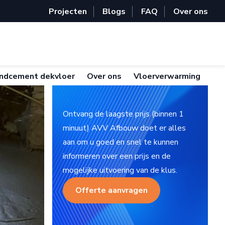
Projecten
Blogs
FAQ
Over ons
ndcement dekvloer
Over ons
Vloerverwarming
Ontvang de laagste prijs (binnen 1
minuut) AVV Afbouw doet er alles
aan om u goed en snel te kunnen
informeren over een prijs en de
mogelijke uitvoering van de klus.
Offerte aanvragen