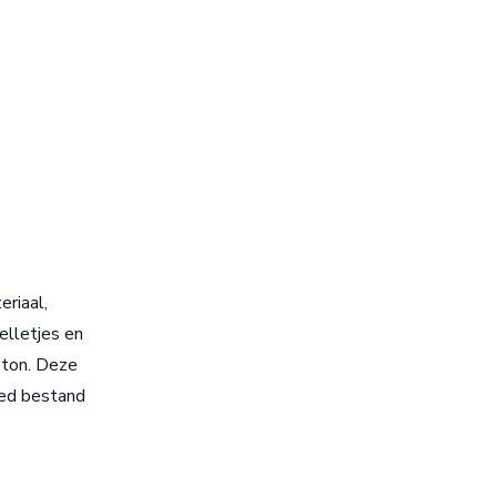
eriaal,
elletjes en
eton. Deze
oed bestand