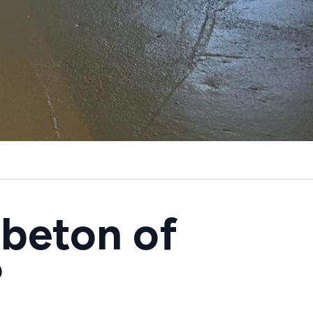
ebeton of
?