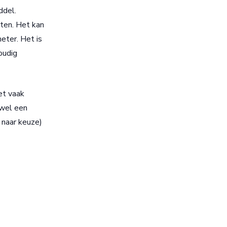
ddel.
cten. Het kan
eter. Het is
oudig
et vaak
 wel een
 naar keuze)