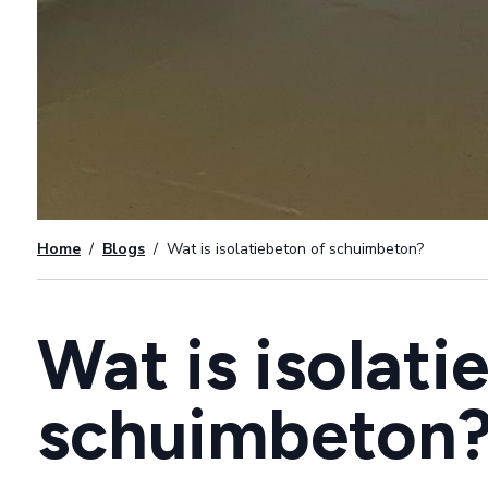
Home
/
Blogs
/
Wat is isolatiebeton of schuimbeton?
Wat is isolati
schuimbeton