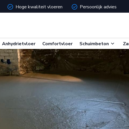
Hoge kwaliteit vloeren
Persoonlijk advies
Skip
Anhydrietvloer
Comfortvloer
Schuimbeton
Za
to
content