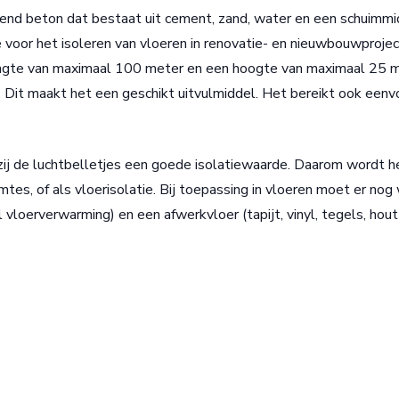
rend beton dat bestaat uit cement, zand, water en een schuimmi
 voor het isoleren van vloeren in renovatie- en nieuwbouwproje
ngte van maximaal 100 meter en een hoogte van maximaal 25 m
kt. Dit maakt het een geschikt uitvulmiddel. Het bereikt ook eenv
kzij de luchtbelletjes een goede isolatiewaarde. Daarom wordt h
mtes, of als vloerisolatie. Bij toepassing in vloeren moet er nog
loerverwarming) en een afwerkvloer (tapijt, vinyl, tegels, hout