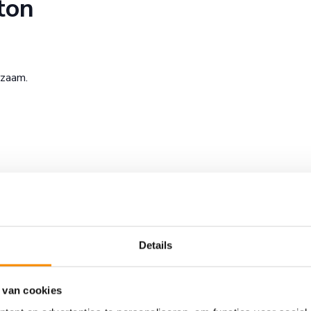
ton
rzaam.
beton gebruikt?
eidt zichzelf over de ruimte zonder dat het na het aanbrengen gl
gemakkelijk opgevuld. Daardoor heeft het diverse
Details
 van cookies