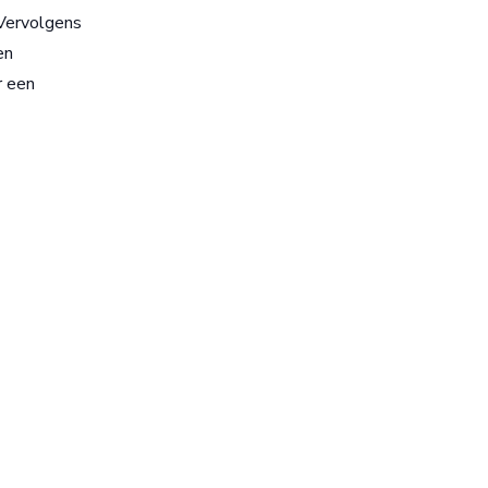
Vervolgens
en
r een