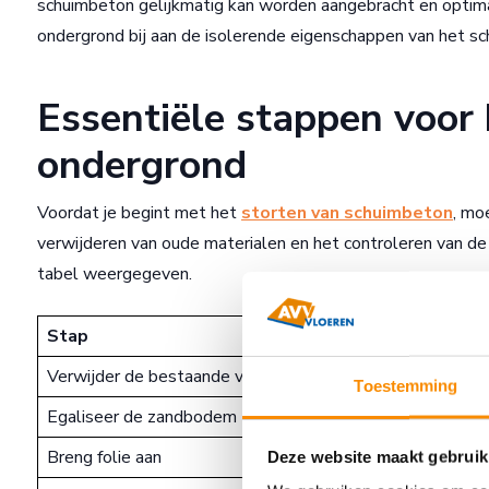
schuimbeton gelijkmatig kan worden aangebracht en optimaa
ondergrond bij aan de isolerende eigenschappen van het sc
Essentiële stappen voor
ondergrond
Voordat je begint met het
storten van schuimbeton
, mo
verwijderen van oude materialen en het controleren van de s
tabel weergegeven.
Stap
Beschrijving
Verwijder de bestaande vloer
De oude beganegrondvloe
Toestemming
Egaliseer de zandbodem
De bodem wordt waar n
Breng folie aan
Er wordt een foliekuip 
Deze website maakt gebruik