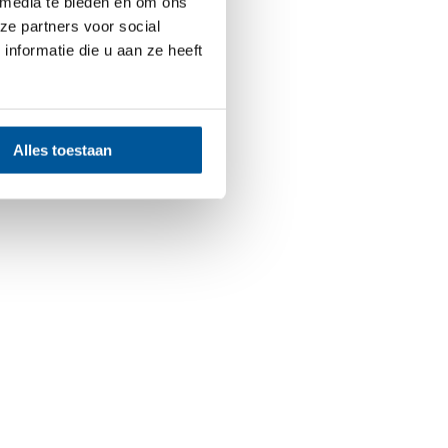
 media te bieden en om ons
estort.
ze partners voor social
nformatie die u aan ze heeft
gen?
ding wordt
Alles toestaan
in kaart te
e