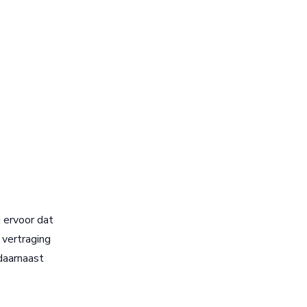
g ervoor dat
 vertraging
 daarnaast