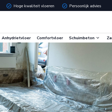
Hoge kwaliteit vloeren
Persoonlijk advies
Skip
Anhydrietvloer
Comfortvloer
Schuimbeton
Za
to
content