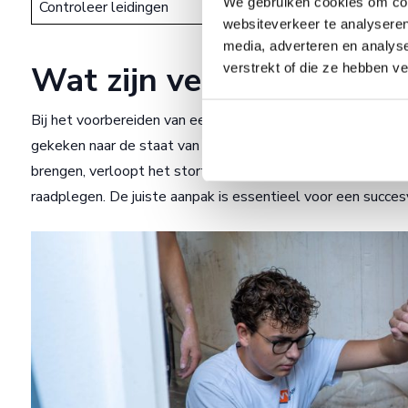
We gebruiken cookies om cont
Controleer leidingen
Eventuele leidingen wor
websiteverkeer te analyseren
media, adverteren en analys
Wat zijn veelvoorkomend
verstrekt of die ze hebben v
Bij het voorbereiden van een woning voor schuimbeton kunn
gekeken naar de staat van de kruipruimte, aanwezige leid
brengen, verloopt het storten van schuimbeton probleemloo
raadplegen. De juiste aanpak is essentieel voor een succesv