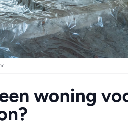
n?
 een woning vo
on?