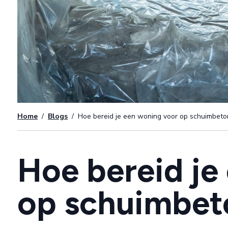
Home
/
Blogs
/
Hoe bereid je een woning voor op schuimbeto
Hoe bereid je
op schuimbet