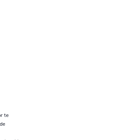
r te
 de