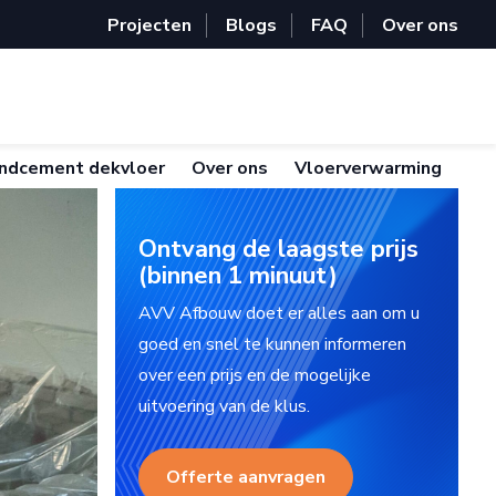
Projecten
Blogs
FAQ
Over ons
ndcement dekvloer
Over ons
Vloerverwarming
Ontvang de laagste prijs
(binnen 1 minuut)
AVV Afbouw doet er alles aan om u
goed en snel te kunnen informeren
over een prijs en de mogelijke
uitvoering van de klus.
Offerte aanvragen