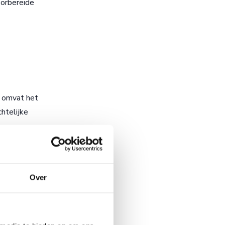
oorbereide
t omvat het
htelijke
Over