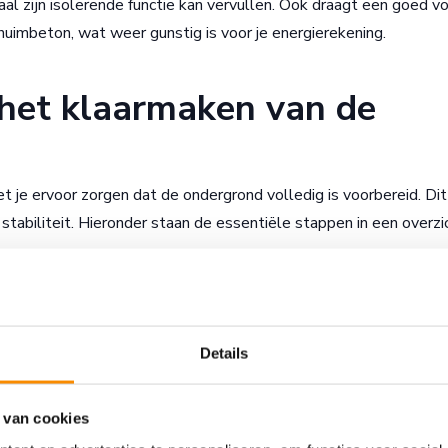
l zijn isolerende functie kan vervullen. Ook draagt een goed v
huimbeton, wat weer gunstig is voor je energierekening.
 het klaarmaken van de
et je ervoor zorgen dat de ondergrond volledig is voorbereid. Di
tabiliteit. Hieronder staan de essentiële stappen in een overzic
r wordt verwijderd om toegang te krijgen tot de kruipruimte.
Details
odig vlak gemaakt.
aangebracht zodat het schuimbeton niet wegloopt in de bodem.
 van cookies