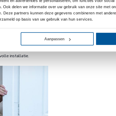
ent en advertenties te personaliseren, om functies voor social
den gecontroleerd of verlegd voordat het schuimbeton wordt g
. Ook delen we informatie over uw gebruik van onze site met on
e. Deze partners kunnen deze gegevens combineren met andere i
e uitdagingen en oplossin
erzameld op basis van uw gebruik van hun services.
en er verschillende uitdagingen ontstaan. Tijdens de voorberei
Aanpassen
ingen en de gewenste vloerhoogte. Door deze zaken vooraf goed 
s. Bij twijfel over de ondergrond is het raadzaam een expert t
olle installatie.