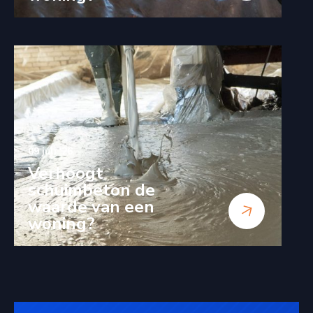
09 juli '26
Verhoogt
schuimbeton de
waarde van een
woning?