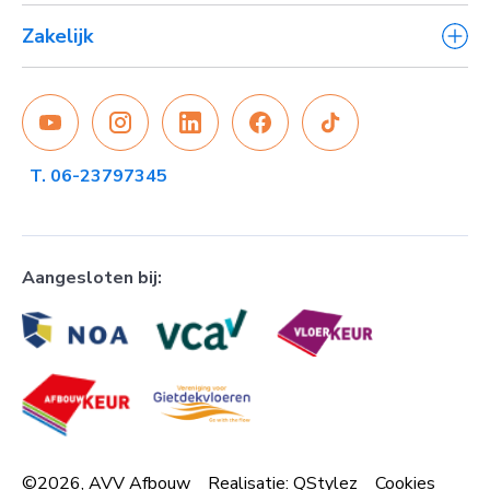
Offerte aanvragen
Zandcementdekvloeren
Zakelijk
Blog
Zandcement mixer
FAQ
Vloerverwarming
Aannemers
Downloads
Vloerafwerking
Bedrijven
Cementdekvloer
Particulieren
Dekvloeren
T. 06-23797345
Aangesloten bij:
©2026, AVV Afbouw
Realisatie:
QStylez
Cookies