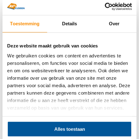
Geschreven door
Barry Appels
Toestemming
Details
Over
Eigenaar AVV Vloeren B.V.
Deze website maakt gebruik van cookies
Sinds 1998 eigenaar van AVV Vloeren
We gebruiken cookies om content en advertenties te
B.V. Uitgegroeid van specialist in
personaliseren, om functies voor social media te bieden
zandcement dekvloeren tot
en om ons websiteverkeer te analyseren. Ook delen we
totaalleverancier van
informatie over uw gebruik van onze site met onze
vloeroplossingen voor de particuliere
partners voor social media, adverteren en analyse. Deze
markt. Gespecialiseerd in
partners kunnen deze gegevens combineren met andere
anhydrietvloeren, schuimbeton en
informatie die u aan ze heeft verstrekt of die ze hebben
verzameld op basis van uw gebruik van hun services.
duurzame vloeroplossingen voor
zowel particuliere als zakelijke
projecten.
Alles toestaan