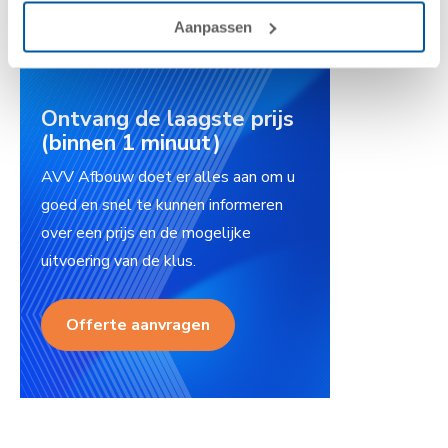
Meer over Barry Appels
Aanpassen
Ontvang de laagste prijs
(binnen 1 minuut)
AVV Afbouw doet er alles aan om u
goed en snel te kunnen informeren
over een prijs en de mogelijke
uitvoering van de klus.
Offerte aanvragen