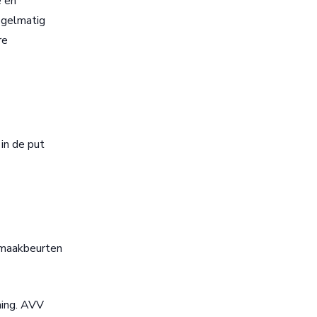
e en
egelmatig
re
in de put
nmaakbeurten
ming. AVV