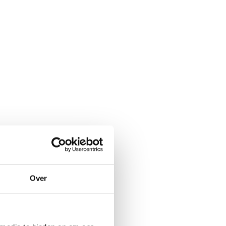
Over
a voor