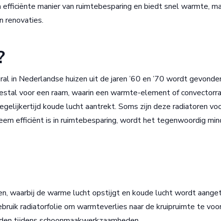
 efficiënte manier van ruimtebesparing en biedt snel warmte, m
 renovaties.
?
ral in Nederlandse huizen uit de jaren ’60 en ’70 wordt gevonde
eestal voor een raam, waarin een warmte-element of convectorrad
gelijkertijd koude lucht aantrekt. Soms zijn deze radiatoren vo
eem efficiënt is in ruimtebesparing, wordt het tegenwoordig min
, waarbij de warme lucht opstijgt en koude lucht wordt aange
Gebruik radiatorfolie om warmteverlies naar de kruipruimte te vo
eboden tijdens schoonmaakwerkzaamheden.