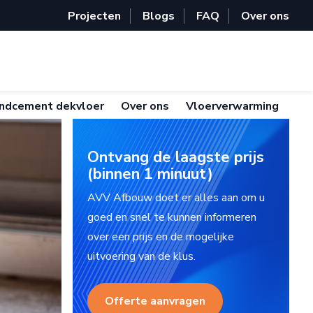
Projecten
Blogs
FAQ
Over ons
ndcement dekvloer
Over ons
Vloerverwarming
Ontvang de laagste prijs
(binnen 1 minuut)
AVV Afbouw doet er alles aan om u
goed en snel te kunnen informeren
over een prijs en de mogelijke
uitvoering van de klus.
Offerte aanvragen