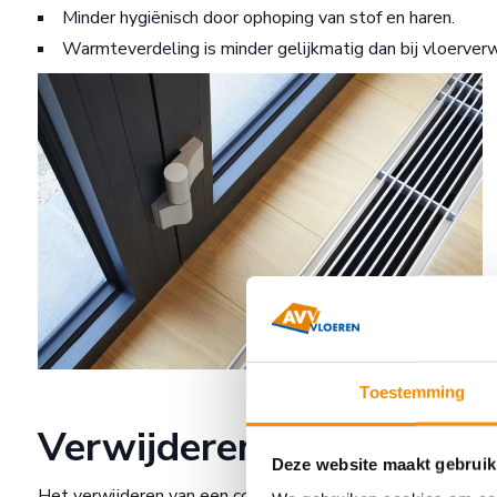
Minder hygiënisch door ophoping van stof en haren.
Warmteverdeling is minder gelijkmatig dan bij vloerver
Toestemming
Verwijderen van een con
Deze website maakt gebruik
Het verwijderen van een convectorput kan eenvoudig met