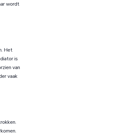
aar wordt
n. Het
iator is
orzien van
der vaak
trokken.
orkomen.