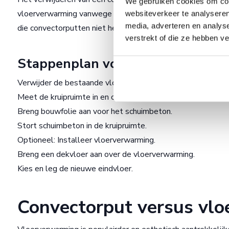
We gebruiken cookies om cont
vloerverwarming vanwege het hogere comfort en de energi
websiteverkeer te analyseren
media, adverteren en analys
die convectorputten niet hebben.
verstrekt of die ze hebben v
Stappenplan voor verwijdering en
Verwijder de bestaande vloer.
Meet de kruipruimte in en controleer het leidingwerk.
Breng bouwfolie aan voor het schuimbeton.
Stort schuimbeton in de kruipruimte.
Optioneel: Installeer vloerverwarming.
Breng een dekvloer aan over de vloerverwarming.
Kies en leg de nieuwe eindvloer.
Convectorput versus vl