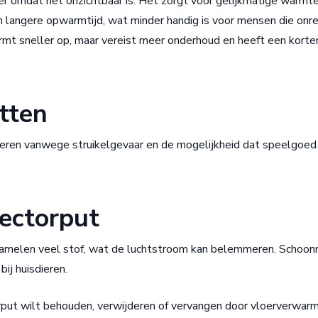
er omdat het onzichtbaar is. Het zorgt voor gelijkmatige warmt
en langere opwarmtijd, wat minder handig is voor mensen die onr
armt sneller op, maar vereist meer onderhoud en heeft een korte
tten
deren vanwege struikelgevaar en de mogelijkheid dat speelgoed 
ectorput
rzamelen veel stof, wat de luchtstroom kan belemmeren. Schoo
ij huisdieren.
torput wilt behouden, verwijderen of vervangen door vloerverwar