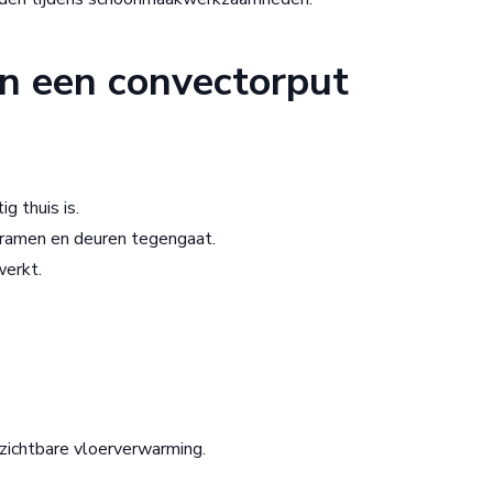
n een convectorput
g thuis is.
 ramen en deuren tegengaat.
werkt.
nzichtbare vloerverwarming.